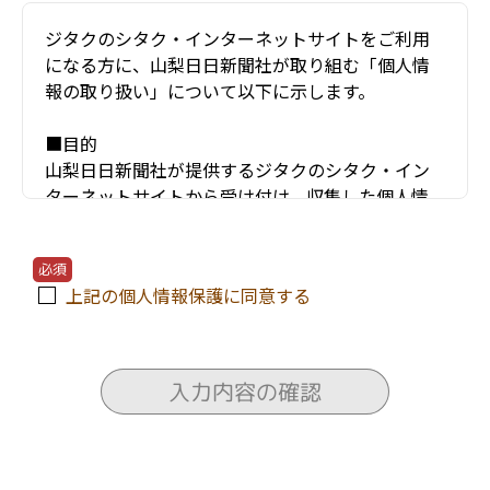
ジタクのシタク・インターネットサイトをご利用
になる方に、山梨日日新聞社が取り組む「個人情
報の取り扱い」について以下に示します。
■目的
山梨日日新聞社が提供するジタクのシタク・イン
ターネットサイトから受け付け、収集した個人情
報（お名前・住所・電話番号・年齢・メールアド
レスなど）は、以下のような項目などにのみ利用
必須
し、他の目的には使用しません。
上記の個人情報保護に同意する
〇ユーザーが利用する当サービスの運営およびそ
れに伴うユーザーとのやりとり・情報提供
〇当サービスの安全な運営に必要な不正対策
入力内容の確認
〇当サービスの改善・新規開発
〇当サービスの資料の送付
〇当サービスにかかわる住宅会社や関連会社のセ
ミナー情報の電子メールによる提供