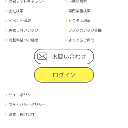
式全て）については、当社内に管理責任者を置
住宅フォトギャラリー
不動産検索
き、漏洩や流出、改ざん等のないよう適切に管理
会社検索
専門業者検索
し、継続的に運営します。また、登録者がサイト掲
載住宅会社に対して個人情報を渡した場合、個人
イベント情報
トクダネ記事
情報の取扱に関しては、各企業の方針に準じます。
失敗しないシタク
ジタクのシタク新聞
掲載希望のお客様
よくあるご質問
■情報の削除、破棄及び変更について
当サイトにて収集した利用者の個人情報（あらゆ
る媒体形式すべて）は、本人の申し出により、本人
お問い合わせ
に関する情報のすべてまたは一部を削除、破棄また
は変更できるものとします。その際、申し出者の本
ログイン
人確認を、当社が指定する方法で行います。
■情報の送受信に関する費用について
サイトポリシー
利用者が当サイトを利用するために必要な通信費
や接続料などの費用の一切は、利用者の負担とし
プライバシーポリシー
ます。また、当社から利用者へメールなどで情報を
運営・協力会社
通知する場合、その受信にかかる費用も受信者の
負担とします。