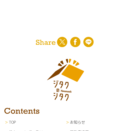
〇ユーザーに対する各種サービスの提案・情報提
供・広告配信
〇山梨日日新聞社からの紙面企画情報、イベント
案内等の通知
〇利用者のサービス向上を目的とした各種調査、
解析、分析、マーケティング、統計データの作成
〇当社が編集・発行運営する新聞紙面、ウェブサ
イト等各種媒体への掲載
※なお、上記サービスの提供は、退会により中止
することが出来ます。
■第三者提供
利用者のプライバシー保護のため、利用者の了解
を得ることなく第三者に開示することはありませ
ん。
■個人情報の管理
TOP
お知らせ
当サイトにて収集した個人情報（あらゆる媒体形