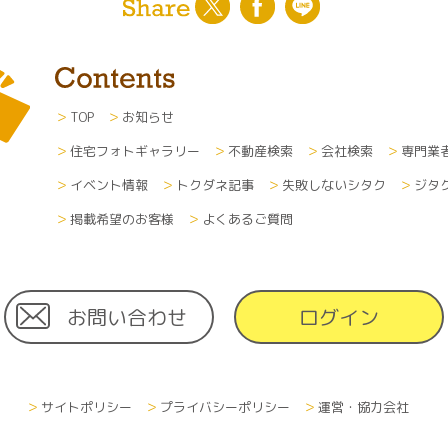
した場合、個人情報の取扱に関しては、各企業の方針に準じま
及び変更について
た利用者の個人情報（あらゆる媒体形式すべて）は、本人の申
たは一部を削除、破棄または変更できるものとします。その際
TOP
お知らせ
方法で行います。
住宅フォトギャラリー
不動産検索
会社検索
専門業
する費用について
イベント情報
トクダネ記事
失敗しないシタク
ジタ
利用するために必要な通信費や接続料などの費用の一切は、利
者へメールなどで情報を通知する場合、その受信にかかる費用
掲載希望のお客様
よくあるご質問
お問い合わせ
ログイン
しては日本国の憲法及び法律に準拠するものとします。
シーは、当サイトの利用者に予告なく、改訂されます。
サイトポリシー
プライバシーポリシー
運営・協力会社