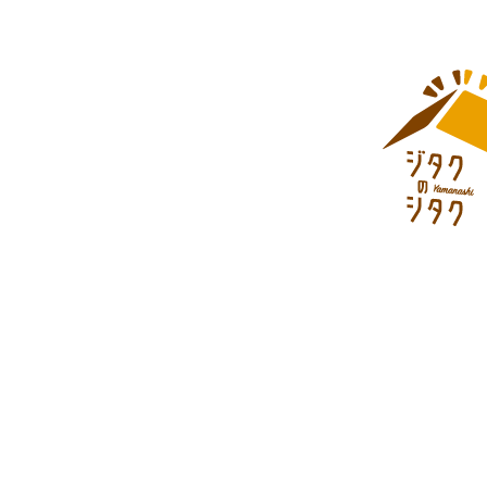
対して個人情報を渡
■情報の削除、破棄
当サイトにて収集し
する情報のすべてま
を、当社が指定する
■情報の送受信に関
利用者が当サイトを
また、当社から利用
す。
■準拠法
当サイトの利用に関
■改訂
当プライバシーポリ
■問い合わせ先