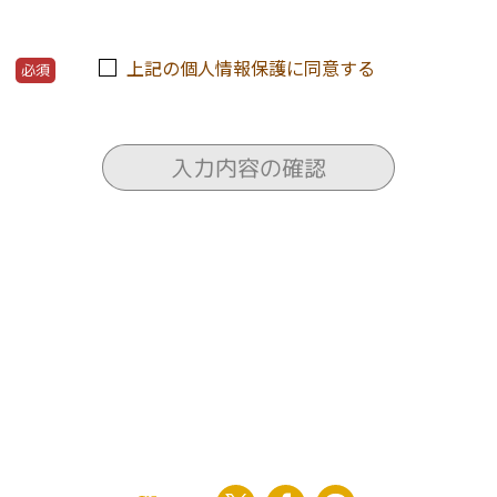
る当サービスの運営およびそれに伴うユーザーとのやりとり・
上記の個人情報保護に同意する
必須
な運営に必要な不正対策
・新規開発
の送付
わる住宅会社や関連会社のセミナー情報の電子メールによる提
入力内容の確認
各種サービスの提案・情報提供・広告配信
らの紙面企画情報、イベント案内等の通知
向上を目的とした各種調査、解析、分析、マーケティング、統
運営する新聞紙面、ウェブサイト等各種媒体への掲載
スの提供は、退会により中止することが出来ます。
ー保護のため、利用者の了解を得ることなく第三者に開示する
た個人情報（あらゆる媒体形式全て）については、当社内に管
ないよう適切に管理し、継続的に運営します。また、登録者が