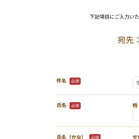
下記項目にご入力い
宛先
件名
必須
氏名
姓
必須
氏名（かな）
せ
必須