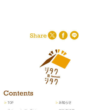
〇ユーザーに対する各種サービスの提案・情報提
供・広告配信
〇山梨日日新聞社からの紙面企画情報、イベント
案内等の通知
〇利用者のサービス向上を目的とした各種調査、
解析、分析、マーケティング、統計データの作成
〇当社が編集・発行運営する新聞紙面、ウェブサ
イト等各種媒体への掲載
※なお、上記サービスの提供は、退会により中止
することが出来ます。
■第三者提供
利用者のプライバシー保護のため、利用者の了解
を得ることなく第三者に開示することはありませ
ん。
■個人情報の管理
TOP
お知らせ
当サイトにて収集した個人情報（あらゆる媒体形