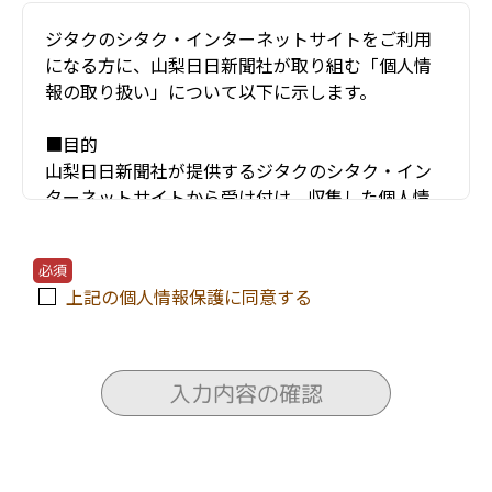
ジタクのシタク・インターネットサイトをご利用
になる方に、山梨日日新聞社が取り組む「個人情
報の取り扱い」について以下に示します。
■目的
山梨日日新聞社が提供するジタクのシタク・イン
ターネットサイトから受け付け、収集した個人情
報（お名前・住所・電話番号・年齢・メールアド
レスなど）は、以下のような項目などにのみ利用
必須
し、他の目的には使用しません。
上記の個人情報保護に同意する
〇ユーザーが利用する当サービスの運営およびそ
れに伴うユーザーとのやりとり・情報提供
〇当サービスの安全な運営に必要な不正対策
入力内容の確認
〇当サービスの改善・新規開発
〇当サービスの資料の送付
〇当サービスにかかわる住宅会社や関連会社のセ
ミナー情報の電子メールによる提供