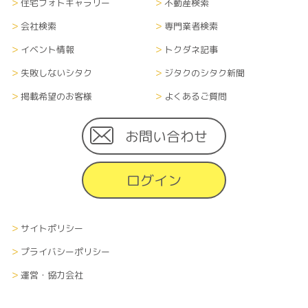
式全て）については、当社内に管理責任者を置
住宅フォトギャラリー
不動産検索
き、漏洩や流出、改ざん等のないよう適切に管理
会社検索
専門業者検索
し、継続的に運営します。また、登録者がサイト掲
載住宅会社に対して個人情報を渡した場合、個人
イベント情報
トクダネ記事
情報の取扱に関しては、各企業の方針に準じます。
失敗しないシタク
ジタクのシタク新聞
掲載希望のお客様
よくあるご質問
■情報の削除、破棄及び変更について
当サイトにて収集した利用者の個人情報（あらゆ
る媒体形式すべて）は、本人の申し出により、本人
お問い合わせ
に関する情報のすべてまたは一部を削除、破棄また
は変更できるものとします。その際、申し出者の本
ログイン
人確認を、当社が指定する方法で行います。
■情報の送受信に関する費用について
サイトポリシー
利用者が当サイトを利用するために必要な通信費
や接続料などの費用の一切は、利用者の負担とし
プライバシーポリシー
ます。また、当社から利用者へメールなどで情報を
運営・協力会社
通知する場合、その受信にかかる費用も受信者の
負担とします。