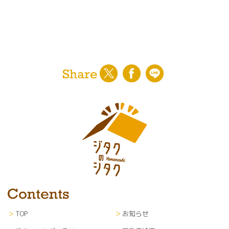
〇ユーザーに対する各種サービスの提案・情報提
供・広告配信
〇山梨日日新聞社からの紙面企画情報、イベント
案内等の通知
〇利用者のサービス向上を目的とした各種調査、
解析、分析、マーケティング、統計データの作成
〇当社が編集・発行運営する新聞紙面、ウェブサ
イト等各種媒体への掲載
※なお、上記サービスの提供は、退会により中止
することが出来ます。
■第三者提供
利用者のプライバシー保護のため、利用者の了解
を得ることなく第三者に開示することはありませ
ん。
■個人情報の管理
TOP
お知らせ
当サイトにて収集した個人情報（あらゆる媒体形