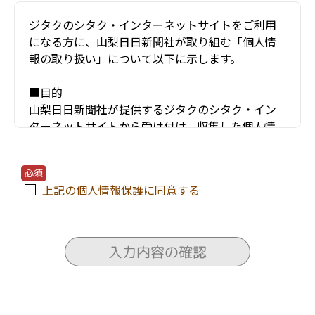
ジタクのシタク・インターネットサイトをご利用
になる方に、山梨日日新聞社が取り組む「個人情
報の取り扱い」について以下に示します。
■目的
山梨日日新聞社が提供するジタクのシタク・イン
ターネットサイトから受け付け、収集した個人情
報（お名前・住所・電話番号・年齢・メールアド
レスなど）は、以下のような項目などにのみ利用
必須
し、他の目的には使用しません。
上記の個人情報保護に同意する
〇ユーザーが利用する当サービスの運営およびそ
れに伴うユーザーとのやりとり・情報提供
〇当サービスの安全な運営に必要な不正対策
入力内容の確認
〇当サービスの改善・新規開発
〇当サービスの資料の送付
〇当サービスにかかわる住宅会社や関連会社のセ
ミナー情報の電子メールによる提供