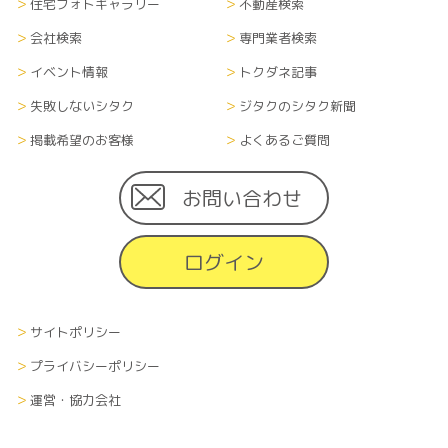
式全て）については、当社内に管理責任者を置
住宅フォトギャラリー
不動産検索
き、漏洩や流出、改ざん等のないよう適切に管理
会社検索
専門業者検索
し、継続的に運営します。また、登録者がサイト掲
載住宅会社に対して個人情報を渡した場合、個人
イベント情報
トクダネ記事
情報の取扱に関しては、各企業の方針に準じます。
失敗しないシタク
ジタクのシタク新聞
掲載希望のお客様
よくあるご質問
■情報の削除、破棄及び変更について
当サイトにて収集した利用者の個人情報（あらゆ
る媒体形式すべて）は、本人の申し出により、本人
お問い合わせ
に関する情報のすべてまたは一部を削除、破棄また
は変更できるものとします。その際、申し出者の本
ログイン
人確認を、当社が指定する方法で行います。
■情報の送受信に関する費用について
サイトポリシー
利用者が当サイトを利用するために必要な通信費
や接続料などの費用の一切は、利用者の負担とし
プライバシーポリシー
ます。また、当社から利用者へメールなどで情報を
運営・協力会社
通知する場合、その受信にかかる費用も受信者の
負担とします。