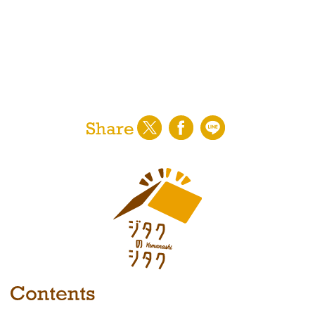
〇当サービスにかかわる住宅会社や関連会社のセ
ミナー情報の電子メールによる提供
〇ユーザーに対する各種サービスの提案・情報提
供・広告配信
〇山梨日日新聞社からの紙面企画情報、イベント
案内等の通知
〇利用者のサービス向上を目的とした各種調査、
解析、分析、マーケティング、統計データの作成
〇当社が編集・発行運営する新聞紙面、ウェブサ
イト等各種媒体への掲載
※なお、上記サービスの提供は、退会により中止
することが出来ます。
■第三者提供
利用者のプライバシー保護のため、利用者の了解
を得ることなく第三者に開示することはありませ
ん。
■個人情報の管理