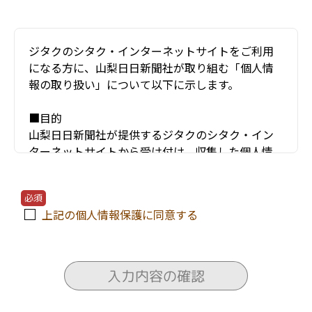
ジタクのシタク・インターネットサイトをご利用
になる方に、山梨日日新聞社が取り組む「個人情
報の取り扱い」について以下に示します。
■目的
山梨日日新聞社が提供するジタクのシタク・イン
ターネットサイトから受け付け、収集した個人情
報（お名前・住所・電話番号・年齢・メールアド
レスなど）は、以下のような項目などにのみ利用
必須
し、他の目的には使用しません。
上記の個人情報保護に同意する
〇ユーザーが利用する当サービスの運営およびそ
れに伴うユーザーとのやりとり・情報提供
〇当サービスの安全な運営に必要な不正対策
入力内容の確認
〇当サービスの改善・新規開発
〇当サービスの資料の送付