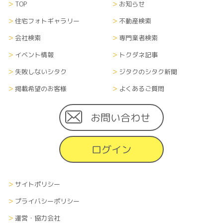
TOP
お知らせ
当サイトにて収集した個人情報（あらゆる媒体形
式全て）については、当社内に管理責任者を置
住宅フォトギャラリー
不動産検索
き、漏洩や流出、改ざん等のないよう適切に管理
会社検索
専門業者検索
し、継続的に運営します。また、登録者がサイト掲
載住宅会社に対して個人情報を渡した場合、個人
イベント情報
トクダネ記事
情報の取扱に関しては、各企業の方針に準じます。
失敗しないシタク
ジタクのシタク新聞
掲載希望のお客様
よくあるご質問
■情報の削除、破棄及び変更について
当サイトにて収集した利用者の個人情報（あらゆ
る媒体形式すべて）は、本人の申し出により、本人
お問い合わせ
に関する情報のすべてまたは一部を削除、破棄また
は変更できるものとします。その際、申し出者の本
ログイン
人確認を、当社が指定する方法で行います。
■情報の送受信に関する費用について
サイトポリシー
利用者が当サイトを利用するために必要な通信費
や接続料などの費用の一切は、利用者の負担とし
プライバシーポリシー
ます。また、当社から利用者へメールなどで情報を
運営・協力会社