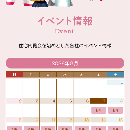
住宅内覧会を始めとした各社のイベント情報
2026年8月
日
月
火
水
木
金
土
1
2
3
4
5
6
7
8
8件
8件
9
10
11
12
13
14
15
8件
8件
8件
8件
8件
8件
8件