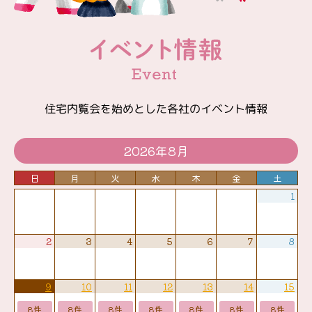
住宅内覧会を始めとした各社のイベント情報
2026年8月
日
月
火
水
木
金
土
1
2
3
4
5
6
7
8
9
10
11
12
13
14
15
8件
8件
8件
8件
8件
8件
8件