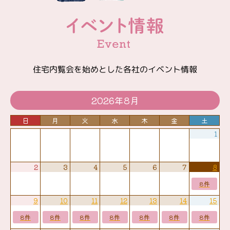
住宅内覧会を始めとした各社のイベント情報
2026年8月
日
月
火
水
木
金
土
1
2
3
4
5
6
7
8
8件
9
10
11
12
13
14
15
8件
8件
8件
8件
8件
8件
8件